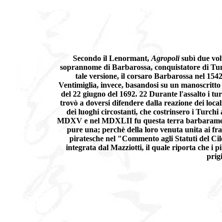
Secondo il Lenormant,
Agropoli
subì due volt
soprannome di Barbarossa, conquistatore di Tuni
tale versione, il corsaro Barbarossa nel 1542
Ventimiglia, invece, basandosi su un manoscritto d
del 22 giugno del 1692. 22 Durante l'assalto i turchi
trovò a doversi difendere dalla reazione dei local
dei luoghi circostanti, che costrinsero i Turch
MDXV e nel MDXLII fu questa terra barbaramente d
pure una; perchè della loro venuta unita ai fran
piratesche nel "Commento agli Statuti del Cil
integrata dal Mazziotti, il quale riporta che i 
prig