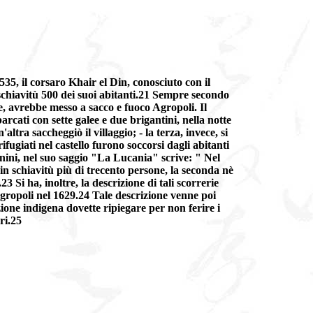
535, il corsaro Khair el Din, conosciuto con il
chiavitù 500 dei suoi abitanti.21 Sempre secondo
he, avrebbe messo a sacco e fuoco Agropoli. Il
rcati con sette galee e due brigantini, nella notte
'altra saccheggiò il villaggio; - la terza, invece, si
fugiati nel castello furono soccorsi dagli abitanti
onini, nel suo saggio "La Lucania" scrive: " Nel
 schiavitù più di trecento persone, la seconda nè
 Si ha, inoltre, la descrizione di tali scorrerie
gropoli nel 1629.24 Tale descrizione venne poi
zione indigena dovette ripiegare per non ferire i
ri.25