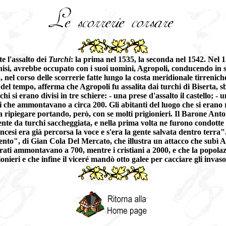
e l'assalto dei
Turchi
: la prima nel 1535, la seconda nel 1542. Nel 1
si, avrebbe occupato con i suoi uomini, Agropoli, conducendo in s
, nel corso delle scorrerie fatte lungo la costa meridionale tirrenic
el tempo, afferma che Agropoli fu assalita dai turchi di Biserta, sba
 si erano divisi in tre schiere: - una prese d'assalto il castello; - un
i che ammontavano a circa 200. Gli abitanti del luogo che si erano ri
i a ripiegare portando, però, con se molti prigionieri. Il Barone Ant
a turchi saccheggiata, e nella prima volta ne furono condotte in
cesi era già percorsa la voce e s'era la gente salvata dentro terra".23
ento", di Gian Cola Del Mercato, che illustra un attacco che subì A
pirati ammontavano a 700, mentre i cristiani a 2000, e che la popola
ionieri e che infine il viceré mandò otto galee per cacciare gli invaso